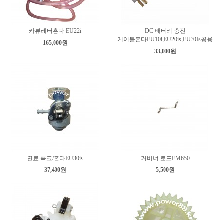
카뷰레터혼다 EU22i
DC 배터리 충전
케이블혼다EU10i,EU20is,EU30Is공용
165,000원
33,000원
연료 콕크/혼다EU30is
거버너 로드EM650
37,400원
5,500원