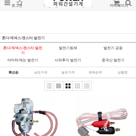
로그인
회원가입
주문조회
마이페이지
혼다/제넥스/젠스타 발전기
혼다/제넥스/젠스타 발전
발전기동체
발전기 공용
기
야마하/제논 발전기
사와후지 발전기
중국산 발전기
최신순
낮은가격
높은가격
판매순위
상품명