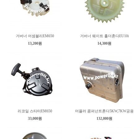
거버너 어셈블리EM650
거버너 웨이트 홀더혼다EU10i
13,200원
14,300원
리코일 스타터EM650
머플러 콤퍼넌트혼다5KW,7KW공용
33,000원
132,000원