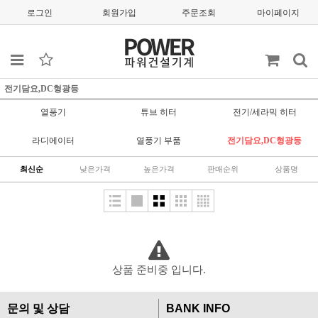
로그인
회원가입
주문조회
마이페이지
전기담요,DC형광등
열풍기
튜브 히터
전기/세라믹 히터
라디에이터
열풍기 부품
전기담요,DC형광등
최신순
낮은가격
높은가격
판매순위
상품명
상품 준비중 입니다.
문의 및 상담
BANK INFO