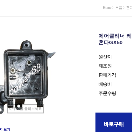
>
>
Home
부품
혼
에어클리너 
혼다GX50
원산지
제조원
판매가격
배송비
주문수량
마우스를 올려보세요
지 보기