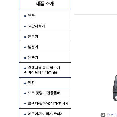
부품
고압세척기
분무기
발전기
양수기
후렉시블 펌프 양수기
& 바이브레이터(액숀)
가
엔진
소
도로 컷팅기/진동롤러
콤팩터/람마/평삭기/휘니샤
예초기,잔디깍기,관리기
큰 이미