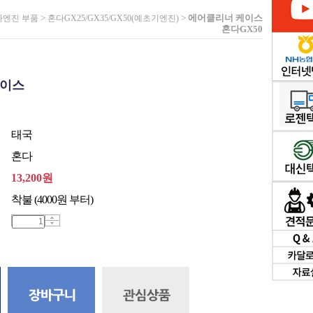
>
>
에어클리너 케이스
다엔진 부품
혼다GX25/GX35/GX50(예초기엔진)
혼다GX50
케이스
태국
혼다
13,200
원
착불 (4000원 부터)