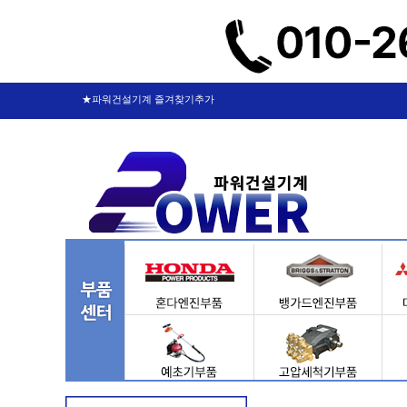
★파워건설기계 즐겨찾기추가