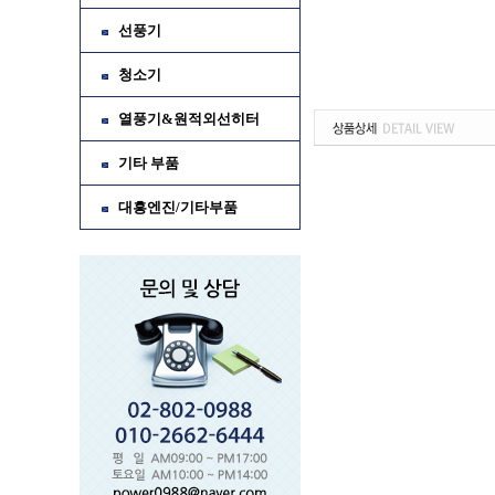
선풍기
청소기
열풍기&원적외선히터
기타 부품
대흥엔진/기타부품