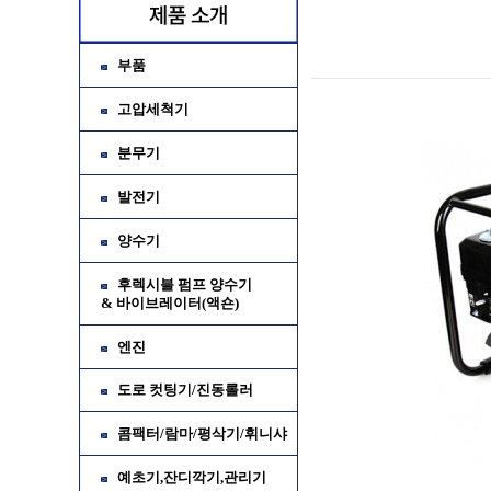
부품
고압세척기
분무기
발전기
양수기
후렉시블 펌프 양수기
& 바이브레이터(액숀)
엔진
가
도로 컷팅기/진동롤러
소
콤팩터/람마/평삭기/휘니샤
예초기,잔디깍기,관리기