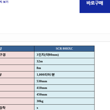
지 보기
양
SCR 80HXC
구경
3인치(약80mm)
32m
8m
량
1,000리터/분
530mm
410mm
450mm
30kg
장착
x