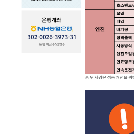
호스밴드/
모델
타입
엔진
배기량
정격출력
시동방식
엔진오일
연료탱크
연속운전
※ 위 사양은 성능 개선을 위