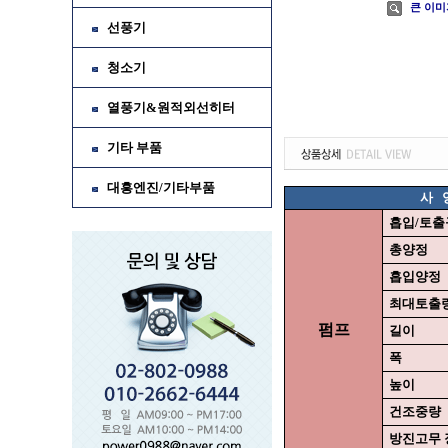
큰 이미
선풍기
청소기
열풍기&원적외선히터
기타 부품
대흥엔진/기타부품
사
흡입/토출
총양정
흡입양정
최대토출
펌프
길이
폭
높이
건조중량
방진고무 