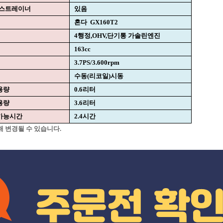
스트레이너
있음
혼다 GX160T2
4행정,OHV,단기통 가솔린엔진
163cc
3.7PS/3.600rpm
수동(리코일)시동
용량
0.6리터
용량
3.6리터
가능시간
2.4시간
해 변경될 수 있습니다.