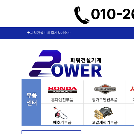
★파워건설기계 즐겨찾기추가