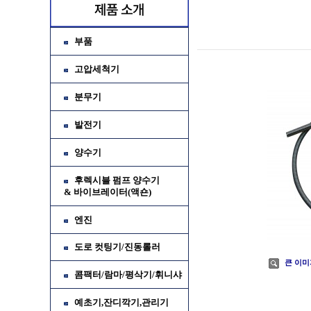
부품
고압세척기
분무기
발전기
양수기
후렉시블 펌프 양수기
& 바이브레이터(액숀)
가
소
엔진
도로 컷팅기/진동롤러
큰 이미
콤팩터/람마/평삭기/휘니샤
예초기,잔디깍기,관리기