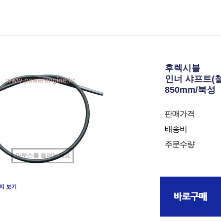
후렉시블
인너 샤프트(
850mm/북성
판매가격
배송비
주문수량
마우스를 올려보세요
지 보기