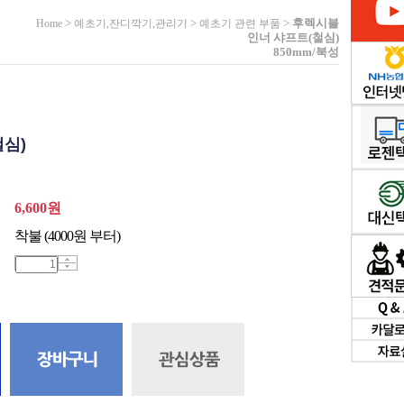
>
>
>
후렉시블
Home
예초기,잔디깍기,관리기
예초기 관련 부품
인너 샤프트(철심)
850mm/북성
철심)
6,600
원
착불 (4000원 부터)