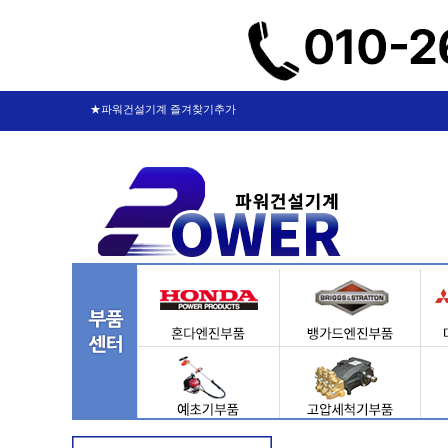
★파워건설기계 즐겨찾기추가