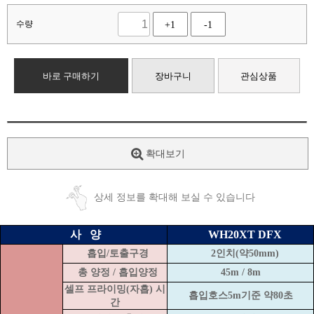
수량
+1
-1
바로 구매하기
장바구니
관심상품
확대보기
상세 정보를 확대해 보실 수 있습니다
사
양
WH20XT DFX
흡입/토출구경
2인치(약50mm)
총 양정 / 흡입양정
45m / 8m
셀프 프라이밍(자흡) 시
흡입호스5m기준 약80초
간