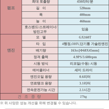
최대 토출량
450리터/분
펌프
길
이
520mm
폭
400mm
높
이
460mm
호스밴드/스트레이너/
있음
방진고무
모
델
GX160T
타
입
4행정,OHV,단기통 가솔린엔진
엔진
배기량
163cc[Φ68X45mm]
정격 출력
4.9PS/3.600rpm
시동 방식
리코일(수동) 시동
에어클리너
세미 드라이
엔진오일 용량
0.6리터
연료탱크 용량
3.1리터
연속운전가능 시간
2.1시간
건
조
중
량
27kg
※ 위 사양은 성능 개선을 위해 변경될 수 있습니다.