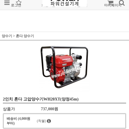
로그인
회원가입
주문조회
마이페이지
양수기
>
혼다 양수기
2인치 혼다 고압양수기WH20XT(양정45m)
상품가
737,000
원
배송비 (4,000원
(착불)
부터)