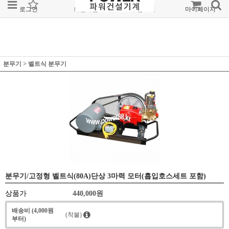
로그인
회원가입
주문조회
마이페이지
분무기
>
벨트식 분무기
분무기/고정형 벨트식(80A)단상 3마력 모터(흡입호스세트 포함)
상품가
440,000
원
배송비 (4,000원
(착불)
부터)