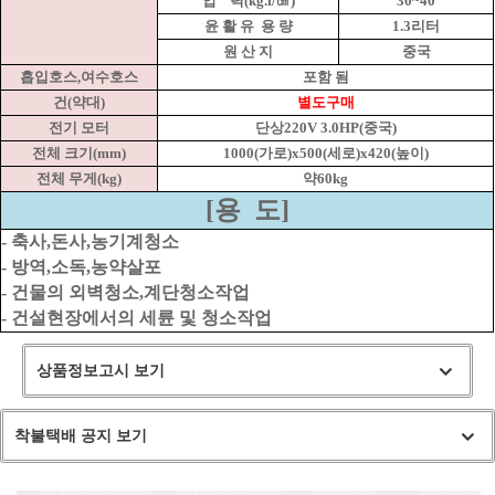
압
력(kg.f/㎠)
30~40
윤 활 유
용 량
1.3리터
원 산 지
중국
흡입호스,여수호스
포함 됨
건(약대)
별도구매
전기 모터
단상220V 3.0HP(중국)
전체 크기(mm)
1000(가로)x500(세로)x420(높이)
전체 무게(kg)
약60kg
[용
도]
- 축사,돈사,농기계청소
- 방역,소독,농약살포
- 건물의 외벽청소,계단청소작업
- 건설현장에서의 세륜 및 청소작업
상품정보고시 보기
착불택배 공지 보기