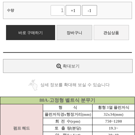
수량
+1
-1
바로 구매하기
장바구니
관심상품
확대보기
상세 정보를 확대해 보실 수 있습니다
80A-고정형 벨트식 분무기
형
식
횡형 3열 플런저식
플런저직경x행정거리(mm)
32x34(mm)
회
전
수(rpm)
750~1200
펌프 헤드
토
출
량(분당)
19.3~