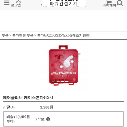
로그인
회원가입
주문조회
마이페이지
부품
>
혼다엔진 부품
>
혼다GX25/GX35/GX50(예초기엔진)
에어클리너 케이스혼다GX31
상품가
9,900
원
배송비 (4,000원
(착불)
부터)