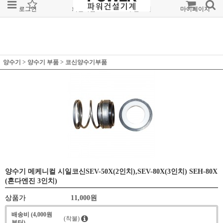
로그인
회원가입
주문조회
마이페이지
양수기
>
양수기 부품
>
코신양수기부품
양수기 메케니컬 시일코신SEV-50X(2인치),SEV-80X(3인치) SEH-80X
(혼다엔진 3인치)
상품가
11,000
원
배송비 (4,000원
(착불)
부터)