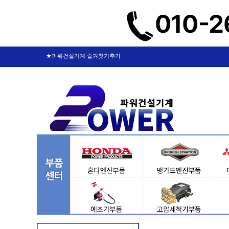
★파워건설기계 즐겨찾기추가