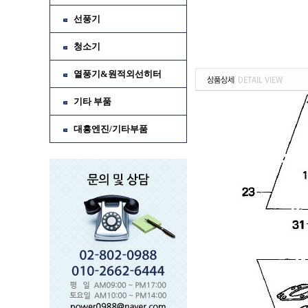
선풍기
청소기
열풍기&원적외선히터
기타 부품
대흥엔진/기타부품