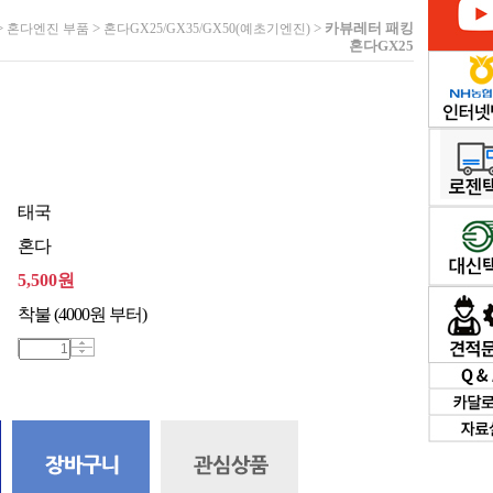
>
>
>
카뷰레터 패킹
혼다엔진 부품
혼다GX25/GX35/GX50(예초기엔진)
혼다GX25
태국
혼다
5,500
원
착불 (4000원 부터)