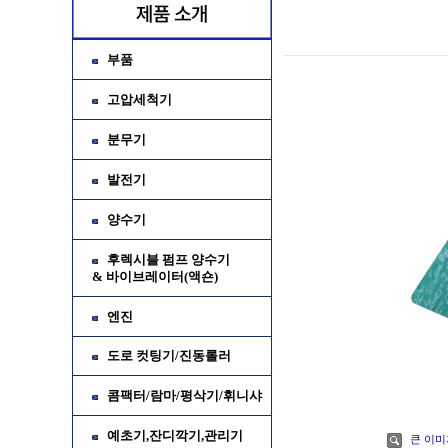
부품
고압세척기
분무기
발전기
양수기
후렉시블 펌프 양수기
& 바이브레이터(액숀)
가
엔진
소
도로 컷팅기/진동롤러
콤팩터/람마/평삭기/휘니샤
예초기,잔디깍기,관리기
큰 이미