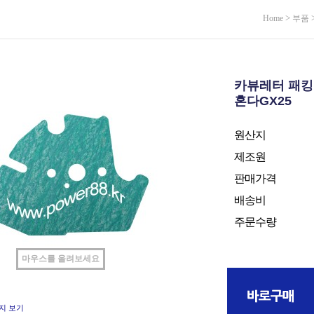
>
Home
부품
카뷰레터 패킹
혼다GX25
원산지
제조원
판매가격
배송비
주문수량
마우스를 올려보세요
지 보기