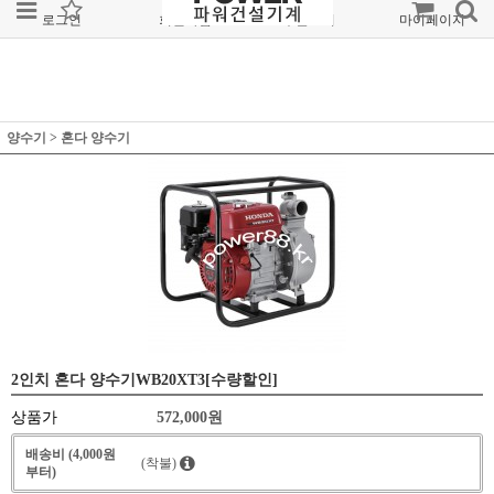
로그인
회원가입
주문조회
마이페이지
양수기
>
혼다 양수기
2인치 혼다 양수기WB20XT3[수량할인]
상품가
572,000
원
배송비 (4,000원
(착불)
부터)