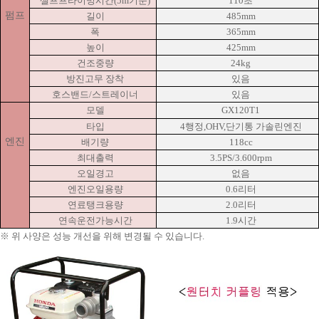
셀프프라이밍시간(5m기준)
110초
펌프
길이
485mm
폭
365mm
높이
425mm
건조중량
24kg
방진고무 장착
있음
호스밴드/스트레이너
있음
모델
GX120T1
타입
4행정,OHV,단기통 가솔린엔진
엔진
배기량
118cc
최대출력
3.5PS/3.600rpm
오일경고
없음
엔진오일용량
0.6리터
연료탱크용량
2.0리터
연속운전가능시간
1.9시간
※ 위 사양은 성능 개선을 위해 변경될 수 있습니다.