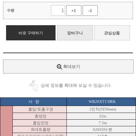
수량
+1
-1
바로 구매하기
장바구니
관심상품
확대보기
상세 정보를 확대해 보실 수 있습니다
사
양
WB20XT3 DRK
흡입/토출구경
2인치(약50mm)
총양정
32m
흡입양정
7.5m
최대토출량
620리터/분