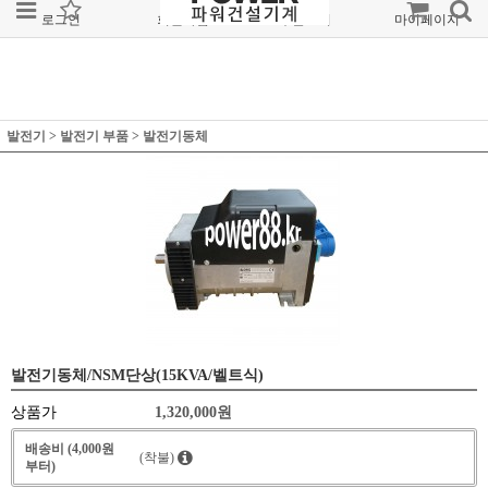
로그인
회원가입
주문조회
마이페이지
발전기
>
발전기 부품
>
발전기동체
발전기동체/NSM단상(15KVA/벨트식)
상품가
1,320,000
원
배송비 (4,000원
(착불)
부터)