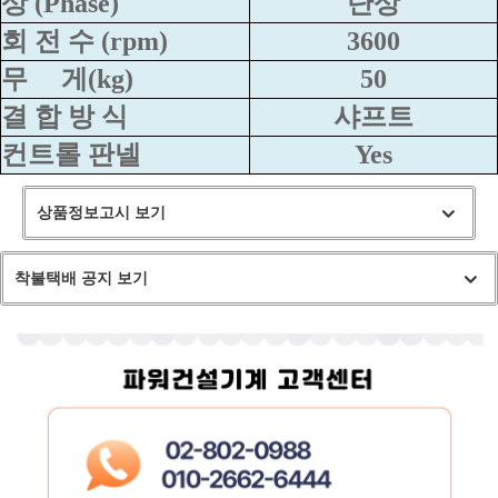
상 (Phase)
단상
회 전 수 (rpm)
3600
무
게(kg)
50
결 합 방 식
샤프트
컨트롤 판넬
Yes
상품정보고시 보기
착불택배 공지 보기