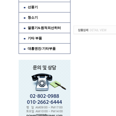
선풍기
청소기
열풍기&원적외선히터
기타 부품
대흥엔진/기타부품