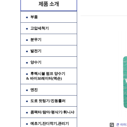
부품
고압세척기
분무기
발전기
양수기
후렉시블 펌프 양수기
& 바이브레이터(액숀)
가
엔진
소
도로 컷팅기/진동롤러
콤팩터/람마/평삭기/휘니샤
예초기,잔디깍기,관리기
큰 이미