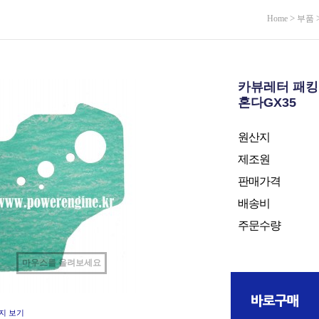
>
Home
부품
카뷰레터 패킹
혼다GX35
원산지
제조원
판매가격
배송비
주문수량
마우스를 올려보세요
지 보기