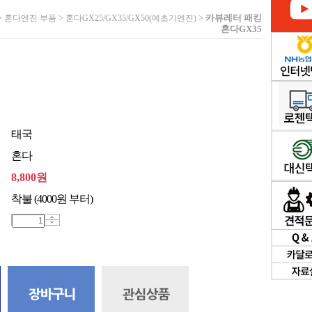
>
>
>
카뷰레터 패킹
혼다엔진 부품
혼다GX25/GX35/GX50(예초기엔진)
혼다GX35
태국
혼다
8,800
원
착불 (4000원 부터)