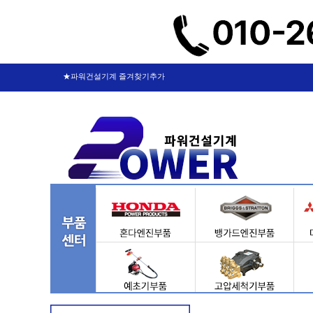
★파워건설기계 즐겨찾기추가