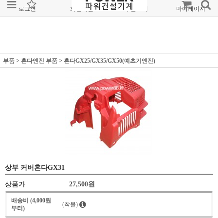
로그인
회원가입
주문조회
마이페이지
부품
>
혼다엔진 부품
>
혼다GX25/GX35/GX50(예초기엔진)
상부 커버혼다GX31
상품가
27,500
원
배송비 (4,000원
(착불)
부터)