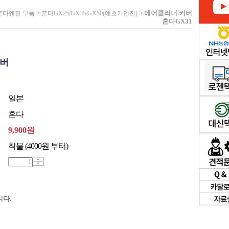
>
>
에어클리너 커버
혼다엔진 부품
혼다GX25/GX35/GX50(예초기엔진)
혼다GX31
커버
일본
혼다
9,900
원
착불 (4000원 부터)
다.