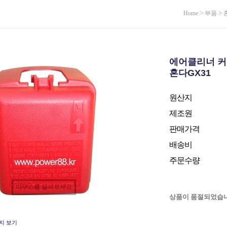
>
>
Home
부품
에어클리너 
혼다GX31
원산지
제조원
판매가격
배송비
주문수량
마우스를 올려보세요
상품이 품절되었습니
지 보기