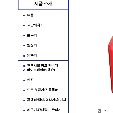
부품
고압세척기
분무기
발전기
양수기
후렉시블 펌프 양수기
& 바이브레이터(액숀)
가
엔진
소
도로 컷팅기/진동롤러
콤팩터/람마/평삭기/휘니샤
예초기,잔디깍기,관리기
큰 이미