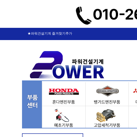
★파워건설기계 즐겨찾기추가