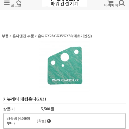
로그인
회원가입
주문조회
마이페이지
부품
>
혼다엔진 부품
>
혼다GX25/GX35/GX50(예초기엔진)
카뷰레터 패킹혼다GX31
상품가
5,500
원
배송비 (4,000원
(착불)
부터)