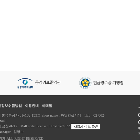
인정보취급방침
이용안내
이메일
통상가 6동132,133호 Shop name : 파워건설기계 TEL : 02-802-
il :
-서울금천-0212 Mall order license : 119-13-78933
manager : 김영수
기계
ALL RIGHT RESERVED