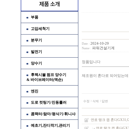
부품
고압세척기
분무기
2024-10-29
Date :
파워건설기계
Name :
발전기
정품입니다
양수기
-----------------------------------------
후렉시블 펌프 양수기
제조원이 혼다로 되어있는데
& 바이브레이터(액숀)
엔진
수정
삭제
답변
도로 컷팅기/진동롤러
콤팩터/람마/평삭기/휘니샤
연료 탱크 캡 혼다GX31,
예초기,잔디깍기,관리기
연료 탱크 캡 혼다GX3