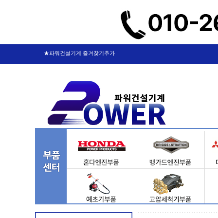
★파워건설기계 즐겨찾기추가