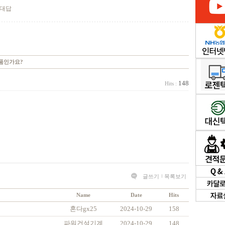
 대답
정품인가요?
148
Hits :
글쓰기
목록보기
Name
Date
Hits
혼다gx25
2024-10-29
158
파워건설기계
2024-10-29
148