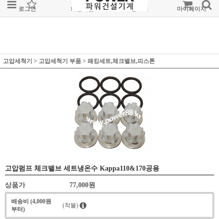
로그인
회원가입
주문조회
마이페이지
고압세척기
>
고압세척기 부품
>
패킹세트,체크밸브,피스톤
고압펌프 체크밸브 세트냉온수 Kappa110&170공용
상품가
77,000
원
배송비 (4,000원
(착불)
부터)