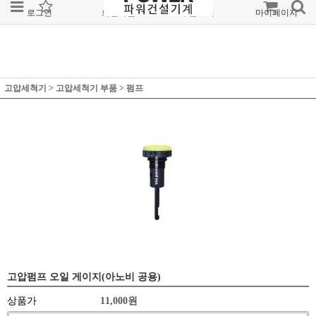
로그인
회원가입
주문조회
마이페이지
고압세척기
>
고압세척기 부품
>
펌프
고압펌프 오일 게이지(아노비 공용)
상품가
11,000
원