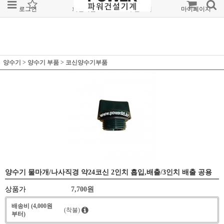
로그인
회원가입
주문조회
마이페이지
양수기
>
양수기 부품
>
코신양수기부품
양수기 물마개/나사직경 약24코신 2인치 흡입,배출/3인치 배출 공용
상품가
7,700
원
배송비 (4,000원
(착불)
부터)