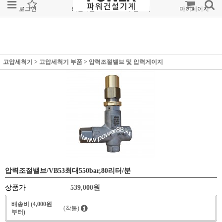
로그인
회원가입
주문조회
마이페이지
고압세척기
>
고압세척기 부품
>
압력조절밸브 및 압력게이지
압력조절밸브/VB53최대550bar,80리터/분
상품가
539,000
원
배송비 (4,000원
(착불)
부터)