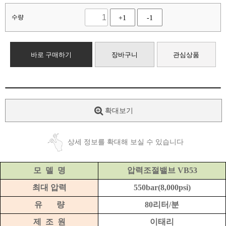
수량
+1
-1
바로 구매하기
장바구니
관심상품
확대보기
상세 정보를 확대해 보실 수 있습니다
모
델
명
압력조절밸브 VB53
최대 압력
550bar(8,000psi)
유
량
80리터/분
제
조
원
이태리