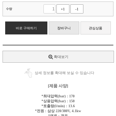
수량
+1
-1
바로 구매하기
장바구니
관심상품
확대보기
상세 정보를 확대해 보실 수 있습니다
[제품 사양]
*최대압력(bar) : 170
*상용압력(bar) : 150
*토출량(l/min) : 13.6
*전원 : 삼상 220/380V, 4.1kw
*연료 : 경유