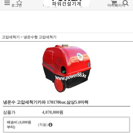
로그인
회원가입
주문조회
마이페이지
고압세척기
>
냉온수형 고압세척기
냉온수 고압세척기카파 170170bar,삼상5.0마력
상품가
4,070,000
원
배송비 (4,000원
(착불)
부터)