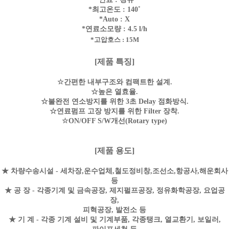
*최고온도 : 140˚
*Auto : X
*연료소모량 : 4.5 l/h
*고압호스 : 15M
[제품 특징]
☆간편한 내부구조와 컴팩트한 설계.
☆높은 열효율.
☆불완전 연소방지를 위한 3초 Delay 점화방식.
☆연료펌프 고장 방지를 위한 Filter 장착.
☆ON/OFF S/W개선(Rotary type)
[제품 용도]
★ 차량수송시설 - 세차장,운수업체,철도정비창,조선소,항공사,해운회사
등
★ 공 장 - 각종기계 및 금속공장, 제지펄프공장, 정유화학공장, 요업공
장,
피혁공장, 발전소 등
★ 기 계 - 각종 기계 설비 및 기계부품, 각종탱크, 열교환기, 보일러,