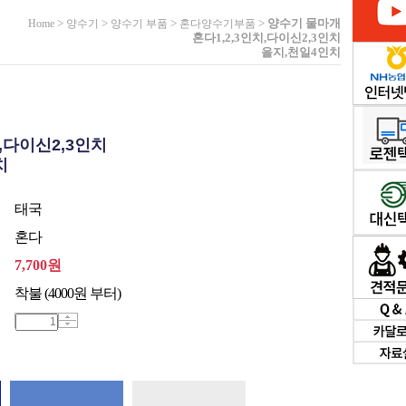
>
>
>
>
양수기 물마개
Home
양수기
양수기 부품
혼다양수기부품
혼다1,2,3인치,다이신2,3인치
을지,천일4인치
치,다이신2,3인치
치
태국
혼다
7,700
원
착불 (4000원 부터)