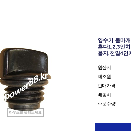
양수기 물마개
혼다1,2,3인
을지,천일4인
원산지
제조원
판매가격
배송비
주문수량
마우스를 올려보세요