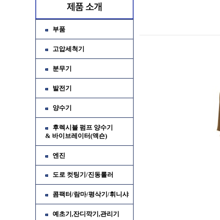
부품
고압세척기
분무기
발전기
양수기
후렉시블 펌프 양수기
& 바이브레이터(액숀)
엔진
가
도로 컷팅기/진동롤러
소
콤팩터/람마/평삭기/휘니샤
예초기,잔디깍기,관리기