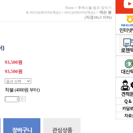
>
Home
후렉시블 펌프 양수기
>
>
액숀 봉
& 바이브레이터(액숀)
바이브에이터(액숀)
(직경38x5 미터)
터)
93,500원
93,500
원
착불 (4000원 부터)