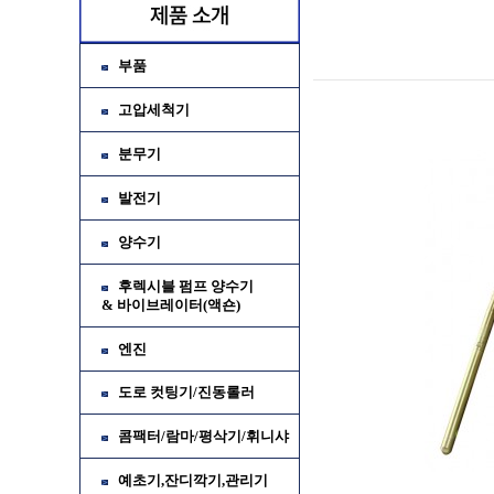
부품
고압세척기
분무기
발전기
양수기
후렉시블 펌프 양수기
& 바이브레이터(액숀)
엔진
가
소
도로 컷팅기/진동롤러
콤팩터/람마/평삭기/휘니샤
예초기,잔디깍기,관리기