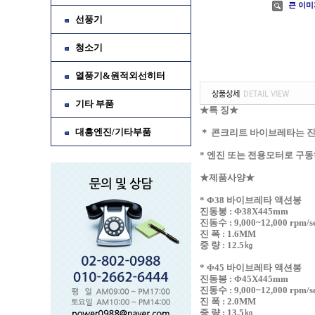
큰 이미
선풍기
청소기
열풍기&원적외선히터
기타 부품
★특 징★
대흥엔진/기타부품
＊ 콘크리트 바이브레타는 진
* 엔진 또는 전용모터로 구
★제품사양★
* Φ38 바이브레타 액션봉
진동봉 : Φ38X445mm
진동수 : 9,000~12,000 rpm/s
진 폭 : 1.6MM
중 량 : 12.5㎏
* Φ45 바이브레타 액션봉
진동봉 : Φ45X445mm
진동수 : 9,000~12,000 rpm/s
진 폭 : 2.0MM
중 량 : 13.5㎏