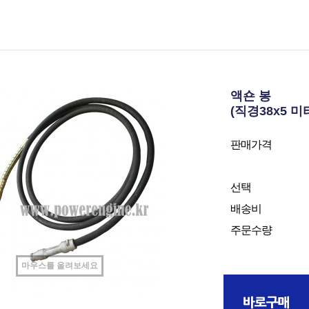
액숀 봉
(직경38x5 미
판매가격
선택
배송비
주문수량
마우스를 올려보세요