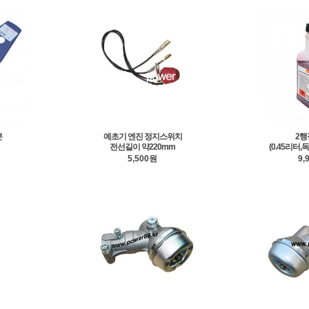
본
예초기 엔진 정지스위치
2행
전선길이 약220mm
(0.45리터,
5,500원
9,