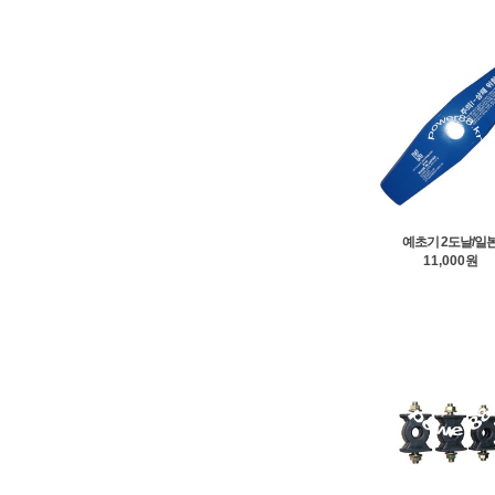
예초기 2도날/일
11,000원