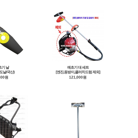
초기 날
예초기 대 세트
2도날/국산)
[엔진,등받이,클러치드럼 제외]
400원
121,000원