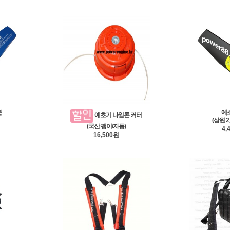
본
예
예초기 나일론 커터
(삼원 
(국산 팽이/자동)
4,
16,500원