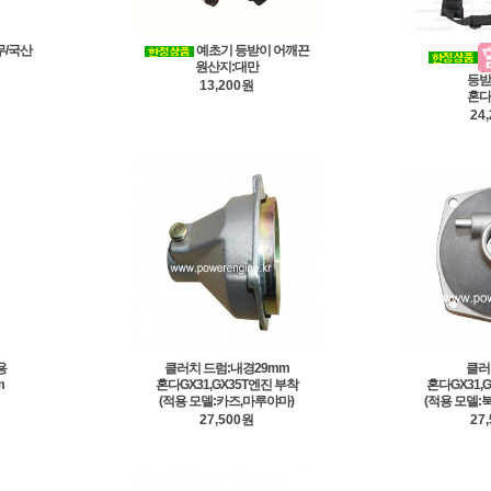
무/국산
예초기 등받이 어깨끈
원산지:대만
등받
13,200원
혼다
24
용
클러치 드럼:내경29mm
클러
m
혼다GX31,GX35T엔진 부착
혼다GX31,
(적용 모델:카즈,마루야마)
(적용 모델:
27,500원
27