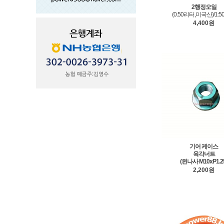
2행정오일
(0.50리터,미국산)/1:
4,400원
기어 케이스
육각너트
(왼나사 M10xP1.2
2,200원