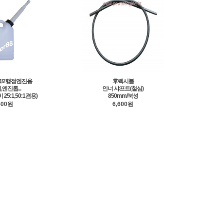
크/2행정엔진용
후렉시블
엔진톱...
인너 샤프트(철심)
25:1,50:1겸용)
850mm/북성
500원
6,600원