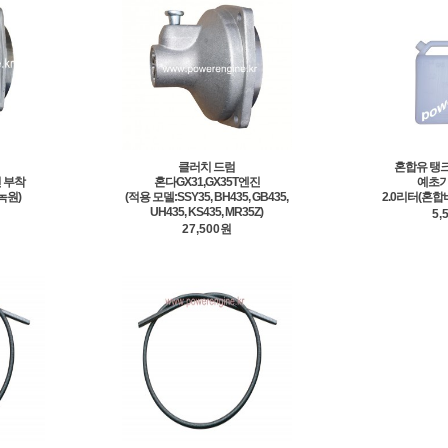
클러치 드럼
혼합유 탱
진 부착
혼다GX31,GX35T엔진
예초기,
녹원)
(적용 모델:SSY35, BH435, GB435,
2.0리터(혼합비 
UH435, KS435, MR35Z)
5,
27,500원