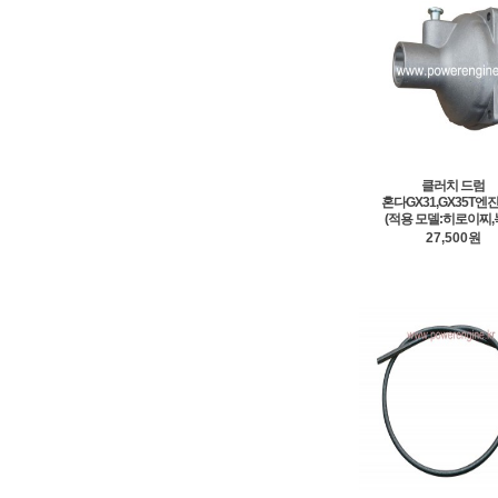
클러치 드럼
혼다GX31,GX35T엔
(적용 모델:히로이찌,
27,500원