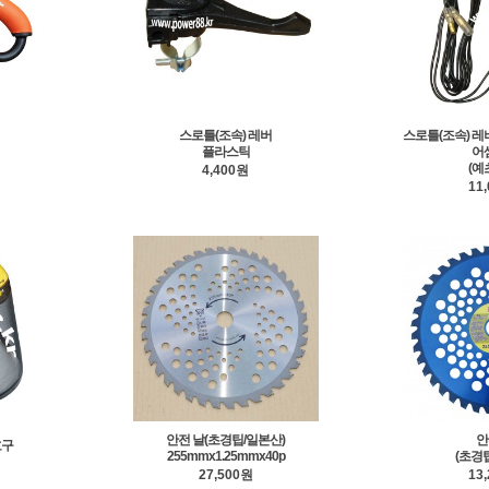
스로틀(조속) 레버
스로틀(조속) 
플라스틱
어
(예
4,400원
11
안전 날(초경팁/일본산)
안
호구
255mmx1.25mmx40p
(초경
27,500원
13