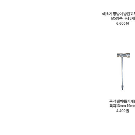
예초기 등받이 방진고
M5양쪽나사 3개
6,600원
육각 렌치/톱기계
육각13mm-19m
4,400원