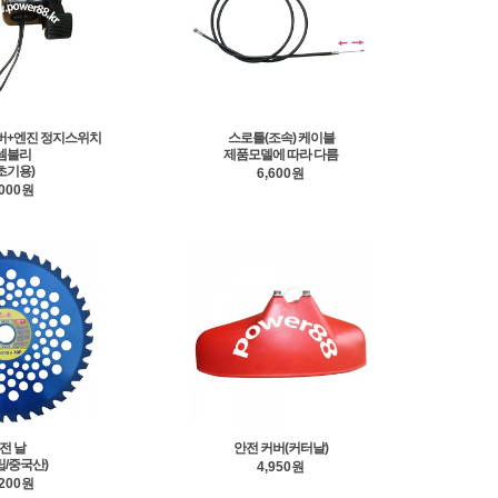
레버+엔진 정지스위치
스로틀(조속) 케이블
셈블리
제품모델에 따라 다름
초기용)
6,600원
,000원
전 날
안전 커버(커터날)
팁/중국산)
4,950원
,200원