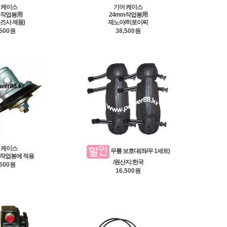
 케이스
기어 케이스
m작업봉用
24mm작업봉用
카즈사 제품)
제노아/히로이찌
,500원
38,500원
 케이스
무릎 보호대(좌/우 1세트)
m작업봉에 적용
/원산지:한국
,500원
16,500원