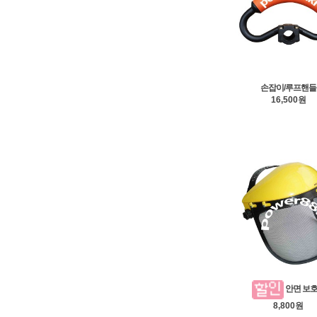
손잡이/루프핸들
16,500원
안면 보
8,800원