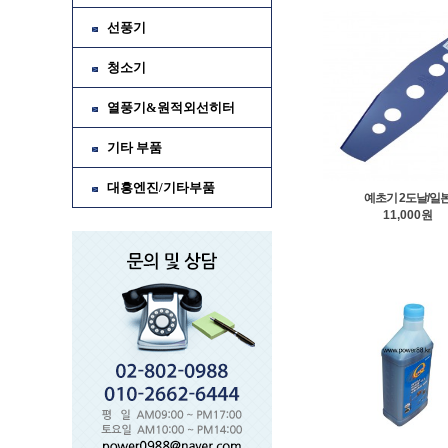
선풍기
청소기
열풍기&원적외선히터
기타 부품
대흥엔진/기타부품
예초기 2도날/일
11,000원