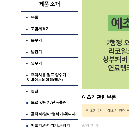
부품
고압세척기
분무기
발전기
양수기
후렉시블 펌프 양수기
& 바이브레이터(액숀)
엔진
예초기 관련 부품
도로 컷팅기/진동롤러
(3)
예초기
예초기 관련 
콤팩터/람마/평삭기/휘니샤
합계
38
개
예초기,잔디깍기,관리기