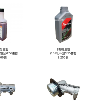
정 오일
2행정 오일
독일산)/1:50혼합
(1리터,국산)/1:25혼합
900원
8,250원