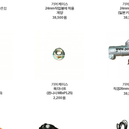
기어 케이스
기어
50혼합
24mm작업봉에 적용
24m
계양
(일본 
38,500원
38
기어 케이스
기어
육각너트
직경26m
5)
(왼나사 M8xP1.25)
38
2,200원