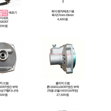
육각 렌치/예초기용
예초기
육각17mm-19mm
이세트
4,400원
GX35T
,200원
치 드럼
클러치 드럼
GX35T엔진 부착
혼다GX31,GX35T엔진 부착
북성구형/다나까)
(적용 모델:아리미쓰/쿠린)
,500원
27,500원