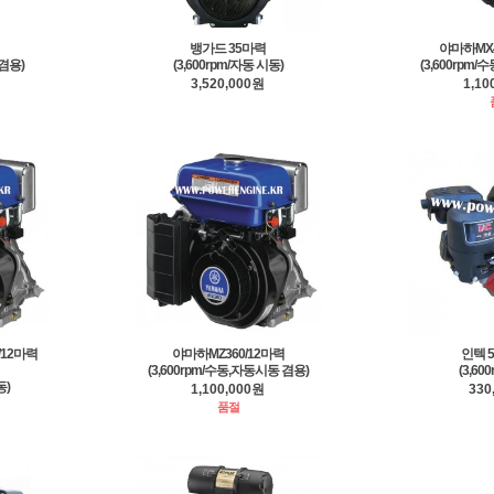
뱅가드 35마력
야마하MX4
 겸용)
(3,600rpm/자동 시동)
(3,600rpm
3,520,000원
1,10
/12마력
야마하MZ360/12마력
인텍 5
(3,600rpm/수동,자동시동 겸용)
(3,60
동)
1,100,000원
330
품절