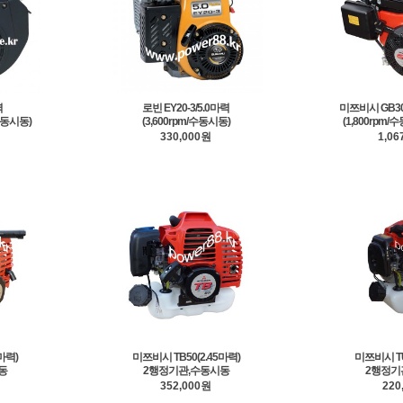
력
로빈 EY20-3/5.0마력
미쯔비시 GB30
/자동시동)
(3,600rpm/수동시동)
(1,800rpm
330,000원
1,06
마력)
미쯔비시 TB50(2.45마력)
미쯔비시 TU
동
2행정기관,수동시동
2행정기
352,000원
220