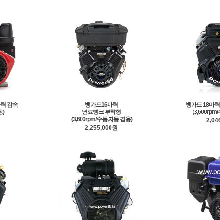
마력 감속
뱅가드16마력
뱅가드 18마력
동)
연료탱크 부착형
(3,600rp
(3,600rpm/수동,자동 겸용)
2,04
2,255,000원