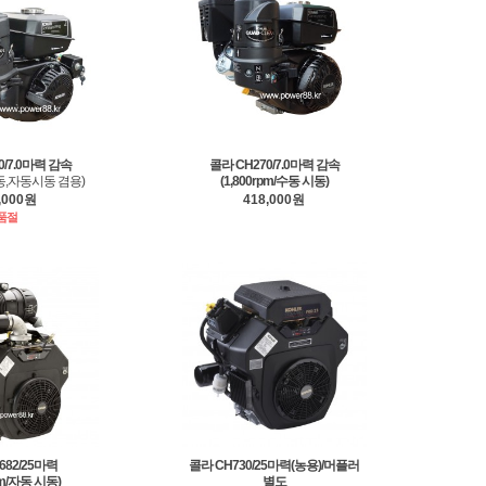
0/7.0마력 감속
콜라 CH270/7.0마력 감속
/수동,자동시동 겸용)
(1,800rpm/수동 시동)
,000원
418,000원
품절
682/25마력
콜라 CH730/25마력(농용)/머플러
pm/자동 시동)
별도