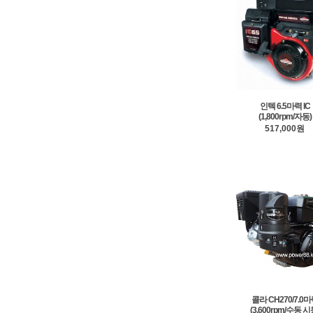
인텍 6.5마력 IC
(1,800rpm/자동)
517,000원
콜라 CH270/7.0
(3,600rpm/수동 시