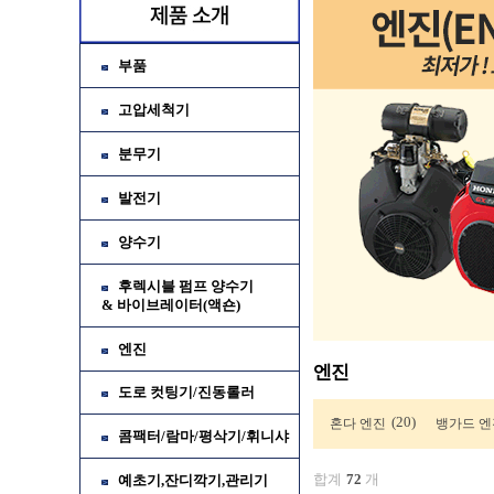
부품
고압세척기
분무기
발전기
양수기
후렉시블 펌프 양수기
& 바이브레이터(액숀)
엔진
엔진
도로 컷팅기/진동롤러
(20)
혼다 엔진
뱅가드 엔
콤팩터/람마/평삭기/휘니샤
합계
72
개
예초기,잔디깍기,관리기