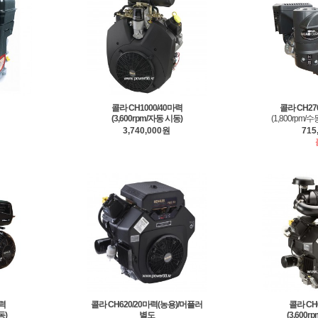
콜라 CH1000/40마력
콜라 CH27
(3,600rpm/자동 시동)
(1,800rpm
3,740,000원
715
마력
콜라 CH620/20마력(농용)/머플러
콜라 CH
동)
별도
(3,600r