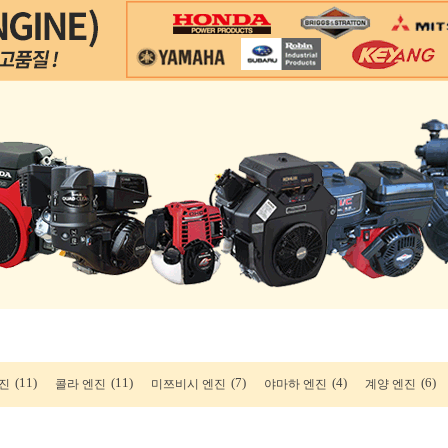
(11)
(11)
(7)
(4)
(6)
진
콜라 엔진
미쯔비시 엔진
야마하 엔진
계양 엔진