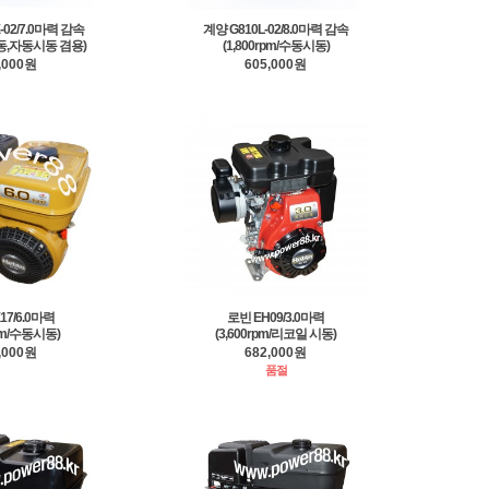
-02/7.0마력 감속
계양 G810L-02/8.0마력 감속
/수동,자동시동 겸용)
(1,800rpm/수동시동)
,000원
605,000원
17/6.0마력
로빈 EH09/3.0마력
rpm/수동시동)
(3,600rpm/리코일 시동)
,000원
682,000원
품절