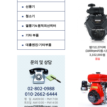
선풍기
청소기
열풍기&원적외선히터
기타 부품
대흥엔진/기타부품
뱅가드 27마력
(3,600rpm/자동 시
3,102,000원
품절