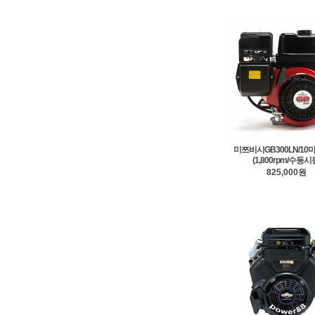
미쯔비시GB300LN/10
(1,800rpm/수동시
825,000원