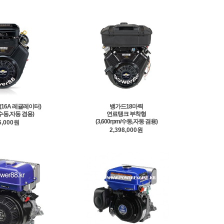
(16A 레귤레이터)
뱅가드18마력
m/수동,자동 겸용)
연료탱크 부착형
(3,600rpm/수동,자동 겸용)
6,000원
2,398,000원