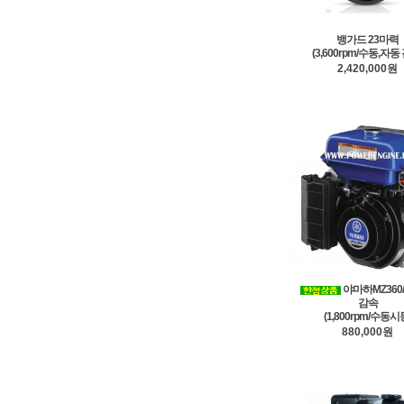
뱅가드 23마력
(3,600rpm/수동,자동
2,420,000원
야마하MZ360
감속
(1,800rpm/수동시
880,000원