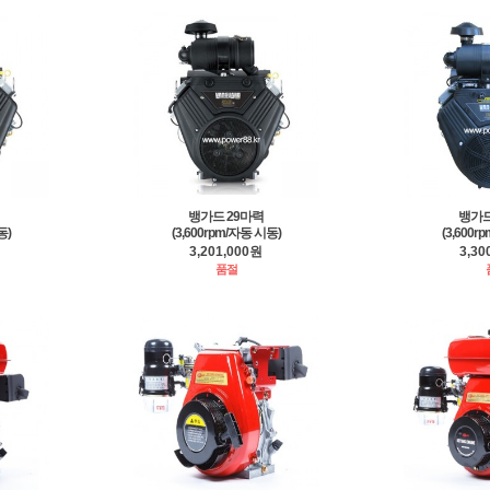
뱅가드 29마력
뱅가드
동)
(3,600rpm/자동 시동)
(3,600r
3,201,000원
3,30
품절