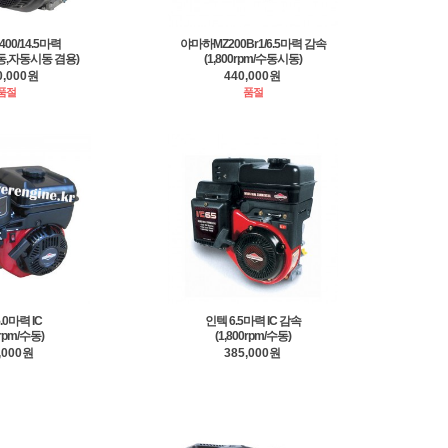
00/14.5마력
야마하MZ200Br1/6.5마력 감속
/수동,자동시동 겸용)
(1,800rpm/수동시동)
0,000원
440,000원
품절
품절
.0마력 IC
인텍 6.5마력 IC 감속
0rpm/수동)
(1,800rpm/수동)
,000원
385,000원