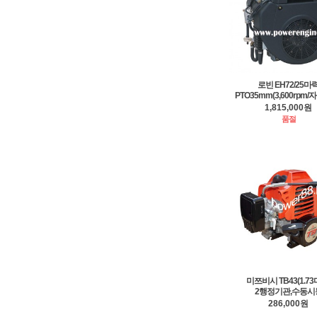
로빈 EH72/25마
PTO35mm(3,600rpm
1,815,000원
품절
미쯔비시 TB43(1.73
2행정기관,수동시
286,000원