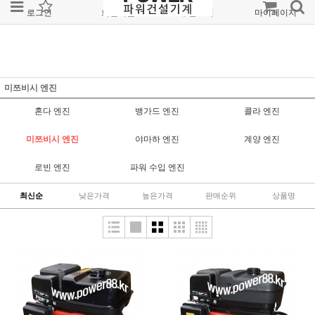
로그인
회원가입
주문조회
마이페이지
미쯔비시 엔진
혼다 엔진
뱅가드 엔진
콜라 엔진
미쯔비시 엔진
야마하 엔진
계양 엔진
로빈 엔진
파워 수입 엔진
최신순
낮은가격
높은가격
판매순위
상품명